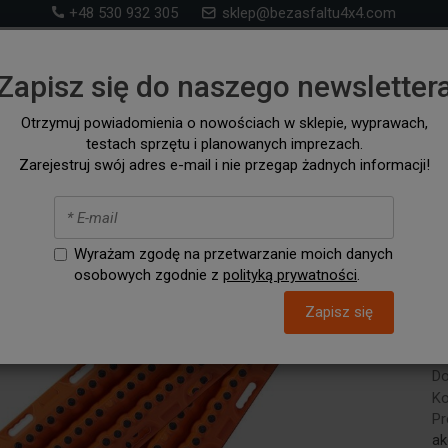
+48 530 932 305
sklep@bezasfaltu4x4.com
Sklep 4x4 – akcesoria i wyposażenie ff-road i na wyp
Zapisz się do naszego newsletter
samochodów 4x4 i kampervanów
Otrzymuj powiadomienia o nowościach w sklepie, wyprawach,
testach sprzętu i planowanych imprezach.
RONT RUNNER
SZUKAJ WG. SAMOCHODU
AKCESORIA / C
Zarejestruj swój adres e-mail i nie przegap żadnych informacji!
py MAXTRAX XTREME pomarańczowe
T
Wyrażam zgodę na przetwarzanie moich danych
p
osobowych zgodnie z
polityką prywatności
.
Zapisz się
Do
Ko
Pr
ak