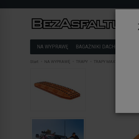
NA WYPRAWĘ
BAGAŻNIKI DACHOWE
F
Start
NA WYPRAWĘ
TRAPY
TRAPY MAXTRAX
Tra