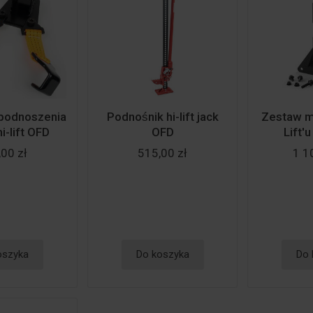
podnoszenia
Podnośnik hi-lift jack
Zestaw m
i-lift OFD
OFD
Lift'
00 zł
515,00 zł
1 1
oszyka
Do koszyka
Do 