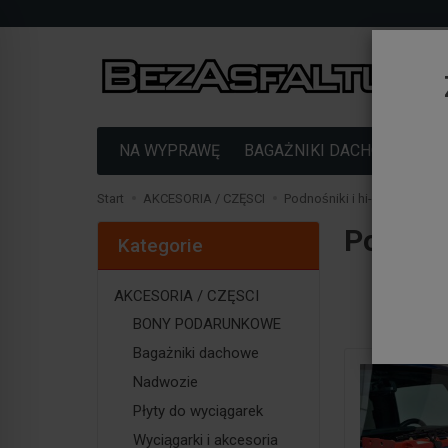
NA WYPRAWĘ
BAGAŻNIKI DACHOWE
F
Start
AKCESORIA / CZĘSCI
Podnośniki i hi-lifty
Podnośn
Kategorie
AKCESORIA / CZĘSCI
BONY PODARUNKOWE
Bagażniki dachowe
Nadwozie
Płyty do wyciągarek
Wyciągarki i akcesoria