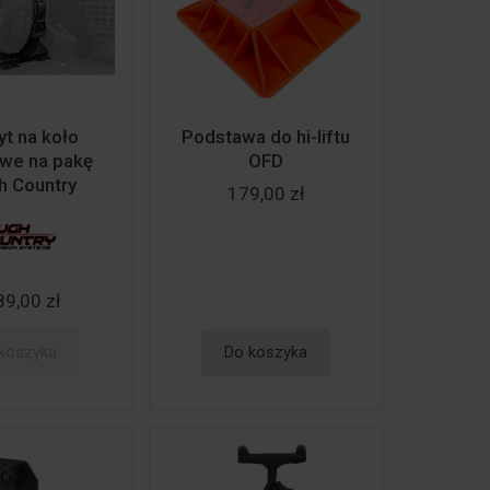
t na koło
Podstawa do hi-liftu
we na pakę
OFD
h Country
179,00 zł
89,00 zł
koszyka
Do koszyka