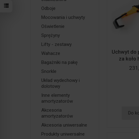
Odboje
Mocowania i uchwyty
Oświetlenie
Sprężyny
Lifty - zestawy
Uchwyt do 
Wahacze
za koło h
Bagażniki na pakę
231,
Snorkle
Układ wydechowy i
dolotowy
Inne elementy
amortyzatorów
Akcesoria
Do k
amortyzatorów
Akcesoria uniwersalne
Produkty uniwersalne