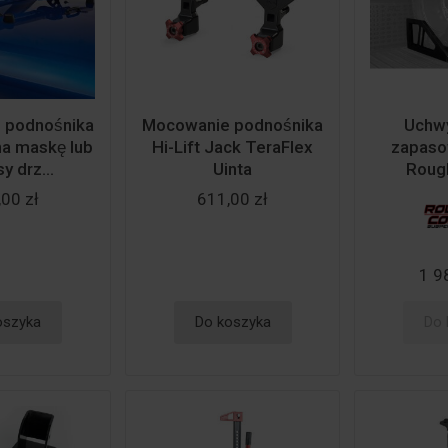
podnośnika
Mocowanie podnośnika
Uchwy
 na maskę lub
Hi-Lift Jack TeraFlex
zapaso
y drz...
Uinta
Roug
00 zł
611,00 zł
1 9
oszyka
Do koszyka
Do 