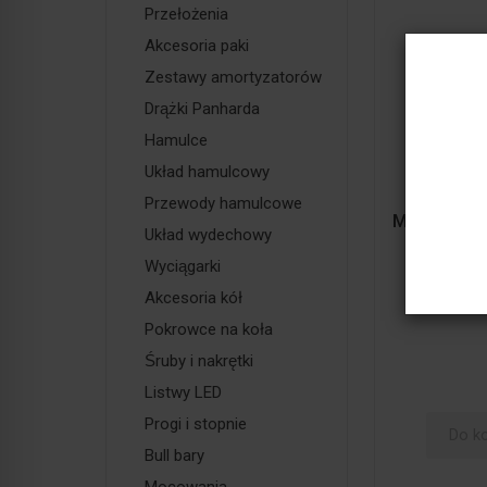
Przełożenia
Akcesoria paki
Zestawy amortyzatorów
Drążki Panharda
Hamulce
Układ hamulcowy
Przewody hamulcowe
Mocowanie 
Układ wydechowy
Hi-Lift do
Wyciągarki
dachowego
Akcesoria kół
272,
Pokrowce na koła
Śruby i nakrętki
Listwy LED
Progi i stopnie
Do k
Bull bary