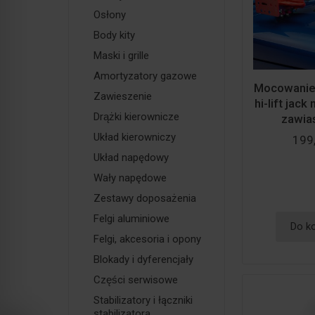
Osłony
Body kity
Maski i grille
Amortyzatory gazowe
Mocowanie 
Zawieszenie
hi-lift jack
Drążki kierownicze
zawias
Układ kierowniczy
199,
Układ napędowy
Wały napędowe
Zestawy doposażenia
Felgi aluminiowe
Do k
Felgi, akcesoria i opony
Blokady i dyferencjały
Części serwisowe
Stabilizatory i łączniki
stabilizatora