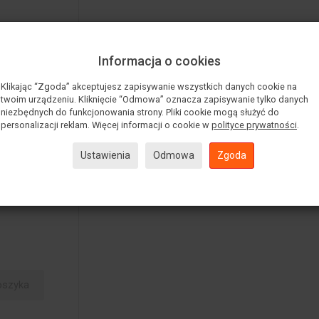
Informacja o cookies
Klikając “Zgoda” akceptujesz zapisywanie wszystkich danych cookie na
twoim urządzeniu. Kliknięcie “Odmowa” oznacza zapisywanie tylko danych
niezbędnych do funkcjonowania strony. Pliki cookie mogą służyć do
personalizacji reklam. Więcej informacji o cookie w
polityce prywatności
.
podnośnika
Ustawienia
Odmowa
Zgoda
 bagażnika
 Go Rhi...
00 zł
oszyka