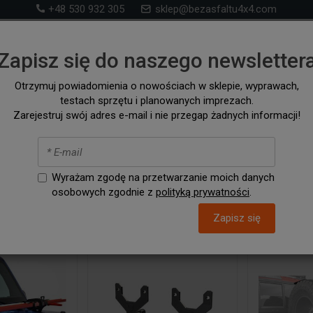
+48 530 932 305
sklep@bezasfaltu4x4.com
Sklep 4x4 – akcesoria i wyposażenie ff-road i na wyp
Zapisz się do naszego newsletter
samochodów 4x4 i kampervanów
Otrzymuj powiadomienia o nowościach w sklepie, wyprawach,
testach sprzętu i planowanych imprezach.
RONT RUNNER
SZUKAJ WG. SAMOCHODU
AKCESORIA / C
Zarejestruj swój adres e-mail i nie przegap żadnych informacji!
iki i hi-lifty
Wyrażam zgodę na przetwarzanie moich danych
osobowych zgodnie z
polityką prywatności
.
Zapisz się