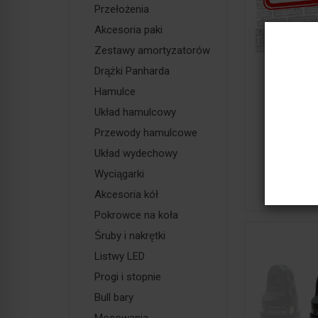
Przełożenia
Akcesoria paki
Zestawy amortyzatorów
Drążki Panharda
Izolato
zderzak
Hamulce
niebiesk
Układ hamulcowy
63,00 z
Przewody hamulcowe
Układ wydechowy
Do k
Wyciągarki
Akcesoria kół
Pokrowce na koła
Śruby i nakrętki
Listwy LED
Progi i stopnie
Bull bary