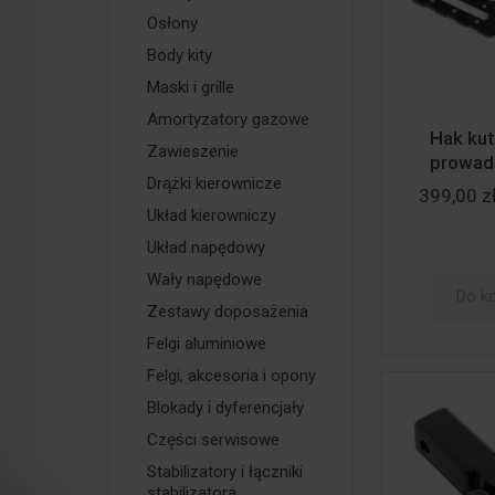
Osłony
Body kity
Maski i grille
Amortyzatory gazowe
Hak kuty
Zawieszenie
prowad
Drążki kierownicze
399,00 z
Układ kierowniczy
Układ napędowy
Wały napędowe
Do k
Zestawy doposażenia
Felgi aluminiowe
Felgi, akcesoria i opony
Blokady i dyferencjały
Części serwisowe
Stabilizatory i łączniki
stabilizatora