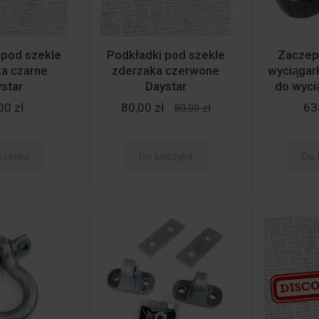
 pod szekle
Podkładki pod szekle
Zaczep/
a czarne
zderzaka czerwone
wyciągar
star
Daystar
do wycia
00 zł
80,00 zł
63
80,00 zł
oszyka
Do koszyka
Do 