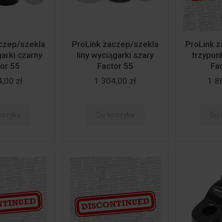
czep/szekla
ProLink zaczep/szekla
ProLink 
garki czarny
liny wyciągarki szary
trzypun
or 55
Factor 55
Fa
,00 zł
1 304,00 zł
1 8
oszyka
Do koszyka
Do 