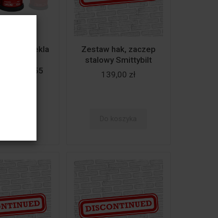
zaczep/szekla
Zestaw hak, zaczep
wyciągarki
stalowy Smittybilt
y Factor 55
139,00 zł
04,00 zł
koszyka
Do koszyka