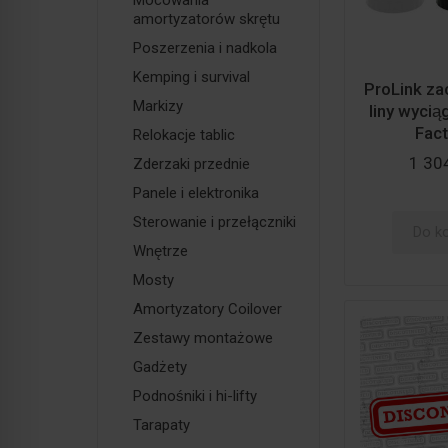
Mocowania
amortyzatorów skrętu
Poszerzenia i nadkola
Kemping i survival
ProLink za
Markizy
liny wycią
Fact
Relokacje tablic
1 304
Zderzaki przednie
Panele i elektronika
Sterowanie i przełączniki
Do k
Wnętrze
Mosty
Amortyzatory Coilover
Zestawy montażowe
Gadżety
Podnośniki i hi-lifty
Tarapaty