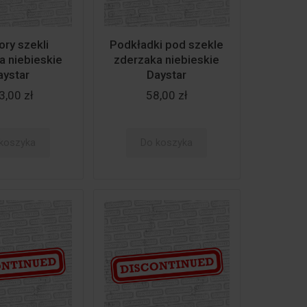
ory szekli
Podkładki pod szekle
a niebieskie
zderzaka niebieskie
aystar
Daystar
3,00 zł
58,00 zł
koszyka
Do koszyka