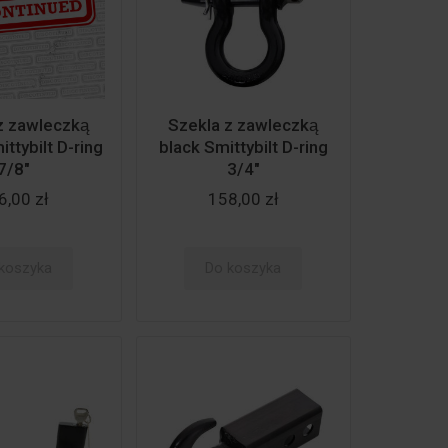
z zawleczką
Szekla z zawleczką
ttybilt D-ring
black Smittybilt D-ring
7/8"
3/4"
6,00 zł
158,00 zł
koszyka
Do koszyka