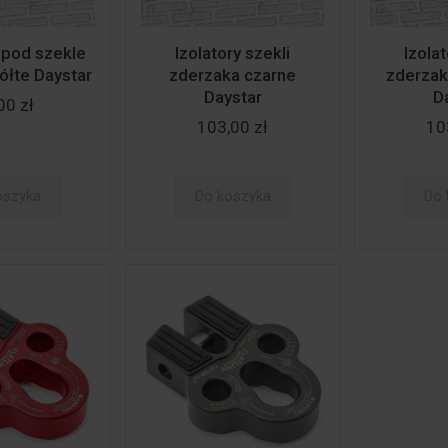
 pod szekle
Izolatory szekli
Izolat
ółte Daystar
zderzaka czarne
zderza
Daystar
D
00 zł
103,00 zł
10
oszyka
Do koszyka
Do 