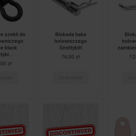
 szekli do
Blokada haka
Blok
owniczego
holowniczego
holow
e black
Smittybilt
zamkiem
ybi...
76,00 zł
12
00 zł
oszyka
Do koszyka
Do 