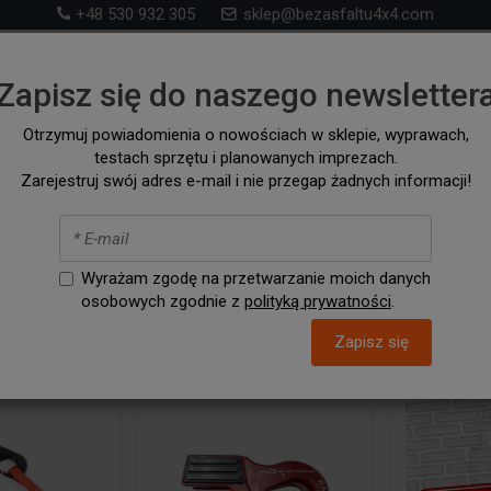
+48 530 932 305
sklep@bezasfaltu4x4.com
Sklep 4x4 – akcesoria i wyposażenie ff-road i na wyp
Zapisz się do naszego newsletter
samochodów 4x4 i kampervanów
Otrzymuj powiadomienia o nowościach w sklepie, wyprawach,
testach sprzętu i planowanych imprezach.
RONT RUNNER
SZUKAJ WG. SAMOCHODU
AKCESORIA / C
Zarejestruj swój adres e-mail i nie przegap żadnych informacji!
kle, haki, zblocza
arki i akcesoria > Szekle, haki, zb
Wyrażam zgodę na przetwarzanie moich danych
osobowych zgodnie z
polityką prywatności
.
Zapisz się