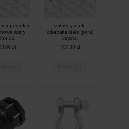
zaczep/szekla
Izolatory szekli
ktowa szary
zderzaka białe (para)
ctor 55
Daystar
60,00 zł
109,00 zł
koszyka
Do koszyka