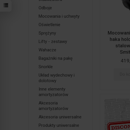
Odboje
Mocowania i uchwyty
Oświetlenie
Mocowanie
Sprężyny
haka hol
Lifty - zestawy
stalow
Wahacze
Smitt
Bagażniki na pakę
419,
Snorkle
Do k
Układ wydechowy i
dolotowy
Inne elementy
amortyzatorów
Akcesoria
amortyzatorów
Akcesoria uniwersalne
Produkty uniwersalne