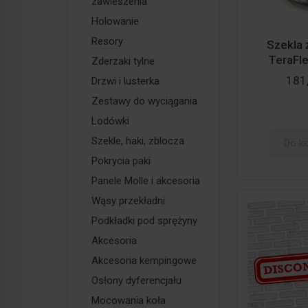
zawieszenia
Holowanie
Resory
Szekla 
TeraFle
Zderzaki tylne
181,
Drzwi i lusterka
Zestawy do wyciągania
Lodówki
Szekle, haki, zblocza
Do k
Pokrycia paki
Panele Molle i akcesoria
Wąsy przekładni
Podkładki pod sprężyny
Akcesoria
Akcesoria kempingowe
Osłony dyferencjału
Mocowania koła