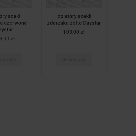
ory szekli
Izolatory szekli
ka czerwone
zderzaka żółte Daystar
aystar
103,00 zł
3,00 zł
koszyka
Do koszyka