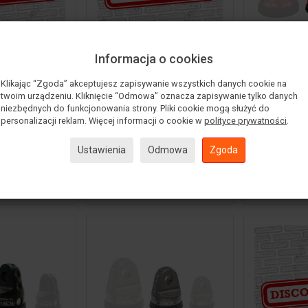
Informacja o cookies
ry szekli
Izolatory szekli
ProLink 
a Daystar
zderzaka Daystar żółte
liny 
Klikając “Zgoda” akceptujesz zapisywanie wszystkich danych cookie na
twoim urządzeniu. Kliknięcie “Odmowa” oznacza zapisywanie tylko danych
ie (para)
czerwon
109,00 zł
niezbędnych do funkcjonowania strony. Pliki cookie mogą służyć do
ł
1 3
79,00 zł
personalizacji reklam. Więcej informacji o cookie w
polityce prywatności
.
Ustawienia
Odmowa
Zgoda
oszyka
Do koszyka
Do 