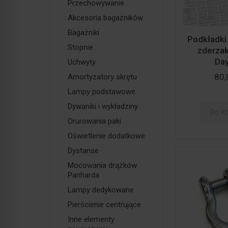
Przechowywanie
Akcesoria bagażników
Bagażniki
Podkładki
Stopnie
zderzak
Day
Uchwyty
80,
Amortyzatory skrętu
Lampy podstawowe
Dywaniki i wykładziny
Do k
Orurowania paki
Oświetlenie dodatkowe
Dystanse
Mocowania drążków
Panharda
Lampy dedykowane
Pierścienie centrujące
Inne elementy