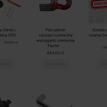
 Clevis i
Flat splicer
Szekla 
nica OFD
zaczep/szekla liny
czarna Smi
wyciągarki czerwony
ł
399,00 zł
Factor ...
19
864,00 zł
oszyka
Do koszyka
Do 