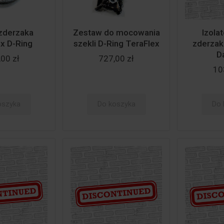
zderzaka
Zestaw do mocowania
Izolat
x D-Ring
szekli D-Ring TeraFlex
zderzak
D
00 zł
727,00 zł
10
oszyka
Do koszyka
Do 