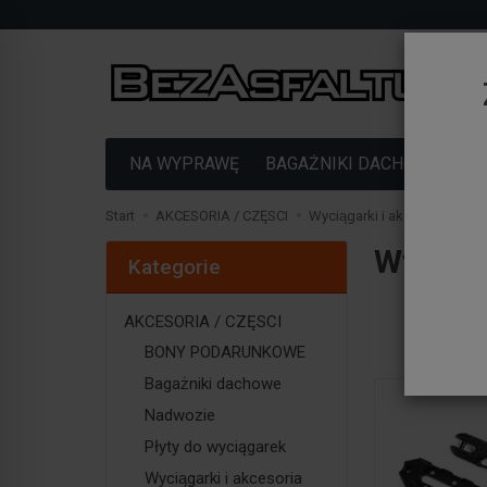
NA WYPRAWĘ
BAGAŻNIKI DACHOWE
F
Start
AKCESORIA / CZĘSCI
Wyciągarki i akcesoria > Sze
Wyciąg
Kategorie
AKCESORIA / CZĘSCI
BONY PODARUNKOWE
Bagażniki dachowe
Nadwozie
Płyty do wyciągarek
Wyciągarki i akcesoria