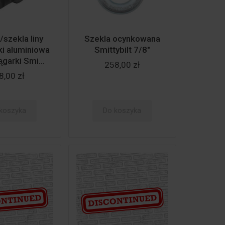
szekla liny
Szekla ocynkowana
ki aluminiowa
Smittybilt 7/8"
̨garki Smi...
258,00 zł
8,00 zł
koszyka
Do koszyka