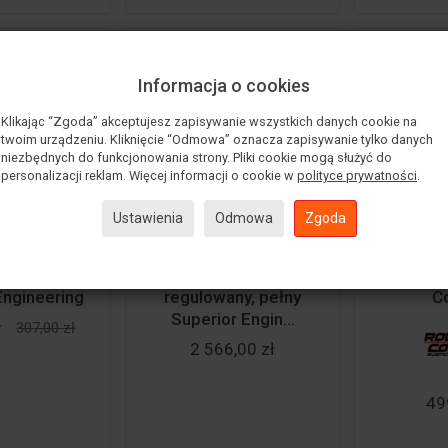
Informacja o cookies
Klikając “Zgoda” akceptujesz zapisywanie wszystkich danych cookie na
twoim urządzeniu. Kliknięcie “Odmowa” oznacza zapisywanie tylko danych
niezbędnych do funkcjonowania strony. Pliki cookie mogą służyć do
personalizacji reklam. Więcej informacji o cookie w
polityce prywatności
.
Ustawienia
Odmowa
Zgoda
wanie
Górny drążek
Końcó
ora skrętu
kierowniczy
kierown
Engineering
regulowany, pełny
C
Superior Engin...
ł
307,00 zł
2 566,00 zł
49