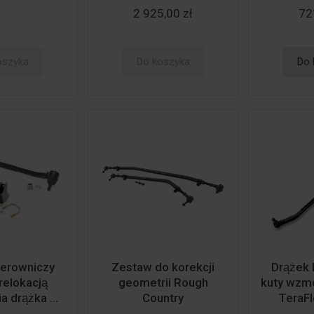
2 925,00 zł
72
oszyka
Do koszyka
Do 
kierowniczy
Zestaw do korekcji
Drążek
relokacją
geometrii Rough
kuty wzmo
drążka ...
Country
TeraFle