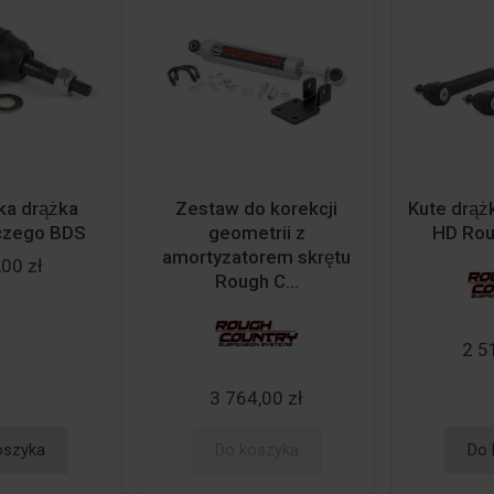
a drążka
Zestaw do korekcji
Kute drąz
czego BDS
geometrii z
HD Rou
amortyzatorem skrętu
00 zł
Rough C...
2 5
3 764,00 zł
oszyka
Do koszyka
Do 