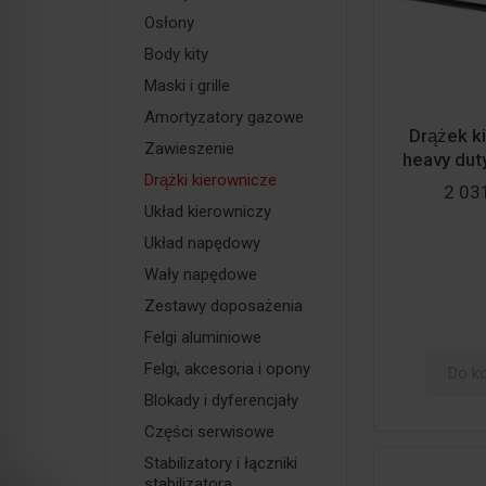
Osłony
Body kity
Maski i grille
Amortyzatory gazowe
Drążek 
Zawieszenie
heavy dut
Drążki kierownicze
2 031
Układ kierowniczy
Układ napędowy
Wały napędowe
Zestawy doposażenia
Felgi aluminiowe
Felgi, akcesoria i opony
Do k
Blokady i dyferencjały
Części serwisowe
Stabilizatory i łączniki
stabilizatora