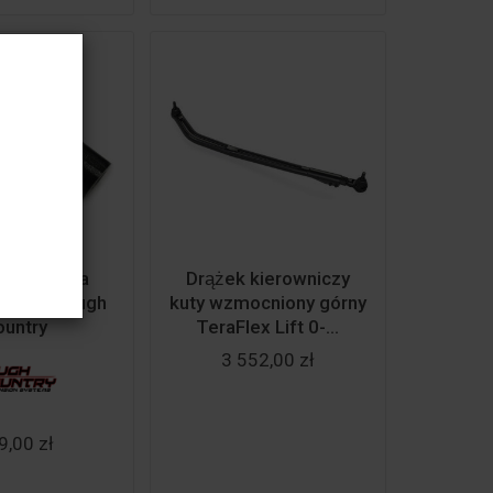
wka drążka
Drążek kierowniczy
iczego Rough
kuty wzmocniony górny
ountry
TeraFlex Lift 0-...
3 552,00 zł
9,00 zł