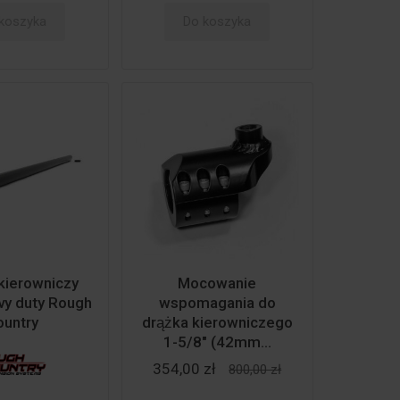
koszyka
Do koszyka
 kierowniczy
Mocowanie
vy duty Rough
wspomagania do
ountry
drążka kierowniczego
1-5/8" (42mm...
354,00 zł
800,00 zł