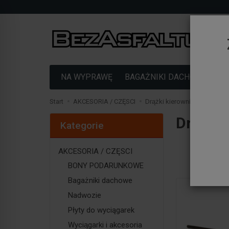
NA WYPRAWĘ
BAGAŻNIKI DACHOWE
F
Start
AKCESORIA / CZĘSCI
Drążki kierownicze
Drążki
Kategorie
AKCESORIA / CZĘSCI
BONY PODARUNKOWE
Bagażniki dachowe
Nadwozie
Płyty do wyciągarek
Wyciągarki i akcesoria