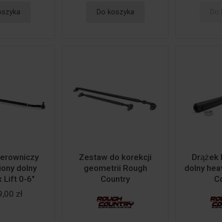
oszyka
Do koszyka
Do 
kierowniczy
Zestaw do korekcji
Drążek
ony dolny
geometrii Rough
dolny hea
 Lift 0-6"
Country
C
,00 zł