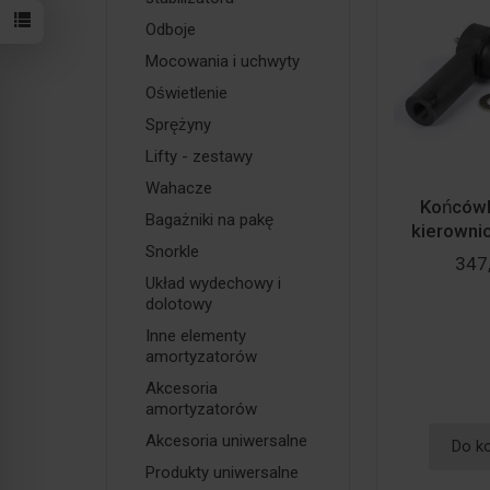
Odboje
Mocowania i uchwyty
Oświetlenie
Sprężyny
Lifty - zestawy
Wahacze
Końcówk
Bagażniki na pakę
kierowni
Snorkle
347,
Układ wydechowy i
dolotowy
Inne elementy
amortyzatorów
Akcesoria
amortyzatorów
Akcesoria uniwersalne
Do k
Produkty uniwersalne