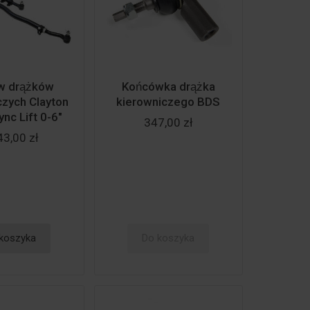
 drążków
Końcówka drążka
czych Clayton
kierowniczego BDS
ync Lift 0-6"
347,00 zł
43,00 zł
koszyka
Do koszyka