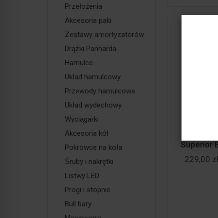
Przełożenia
Akcesoria paki
Zestawy amortyzatorów
Drążki Panharda
Hamulce
Układ hamulcowy
Przewody hamulcowe
Układ wydechowy
Wyciągarki
Moco
Akcesoria kół
amortyzat
Superior 
Pokrowce na koła
229,00 z
Śruby i nakrętki
Listwy LED
Progi i stopnie
Bull bary