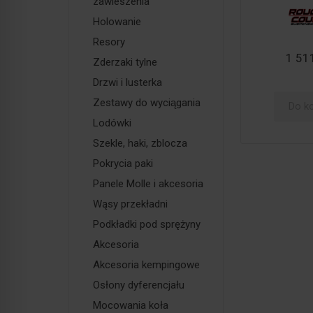
zawieszenia
Holowanie
Resory
1 511
Zderzaki tylne
Drzwi i lusterka
Zestawy do wyciągania
Do k
Lodówki
Szekle, haki, zblocza
Pokrycia paki
Panele Molle i akcesoria
Wąsy przekładni
Podkładki pod sprężyny
Akcesoria
Akcesoria kempingowe
Osłony dyferencjału
Mocowania koła