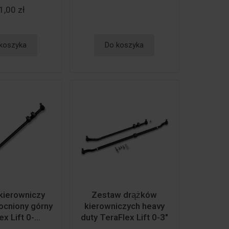
1,00 zł
koszyka
Do koszyka
 kierowniczy
Zestaw drążków
cniony górny
kierowniczych heavy
x Lift 0-...
duty TeraFlex Lift 0-3"