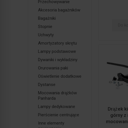
Przechowywanie
Akcesoria bagażników
Bagażniki
Do k
Stopnie
Uchwyty
Amortyzatory skrętu
Lampy podstawowe
Dywaniki i wykładziny
Orurowania paki
Oświetlenie dodatkowe
Dystanse
Mocowania drążków
Panharda
Lampy dedykowane
Drążek 
Pierścienie centrujące
górny z 
mocowania 
Inne elementy