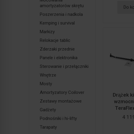
Mocowania
amortyzatorów skrętu
Do k
Poszerzenia i nadkola
Kemping i survival
Markizy
Relokacje tablic
Zderzaki przednie
Panele i elektronika
Sterowanie i przełączniki
Wnętrze
Mosty
Amortyzatory Coilover
Drążek 
Zestawy montażowe
wzmocni
TeraFlex
Gadżety
4 119
Podnośniki i hi-lifty
Tarapaty