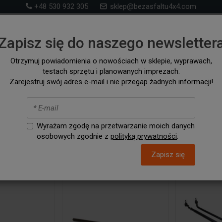
+48 530 932 305
sklep@bezasfaltu4x4.com
Sklep 4x4 – akcesoria i wyposażenie ff-road i na wyp
Zapisz się do naszego newsletter
samochodów 4x4 i kampervanów
Otrzymuj powiadomienia o nowościach w sklepie, wyprawach,
testach sprzętu i planowanych imprezach.
RONT RUNNER
SZUKAJ WG. SAMOCHODU
AKCESORIA / C
Zarejestruj swój adres e-mail i nie przegap żadnych informacji!
 kierownicze
Wyrażam zgodę na przetwarzanie moich danych
osobowych zgodnie z
polityką prywatności
.
Zapisz się