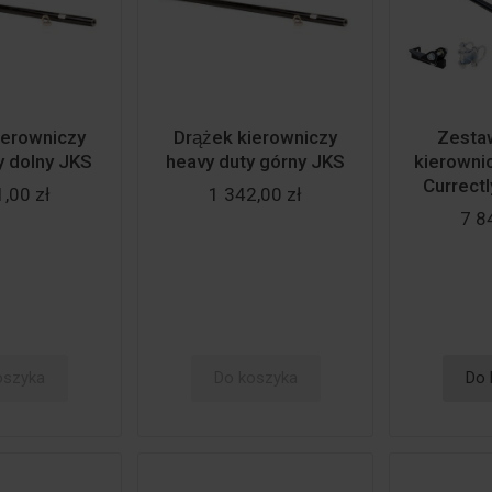
kierowniczy
Drążek kierowniczy
Zestaw
y dolny JKS
heavy duty górny JKS
kierowni
Currectl
,00 zł
1 342,00 zł
7 8
oszyka
Do koszyka
Do 