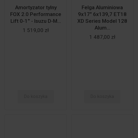
Amortyzator tylny
Felga Aluminiowa
FOX 2.0 Performance
9x17" 6x139,7 ET18
Lift 0-1'' - Isuzu D-M...
XD Series Model 128
Alum...
1 519,00 zł
1 487,00 zł
Do koszyka
Do koszyka