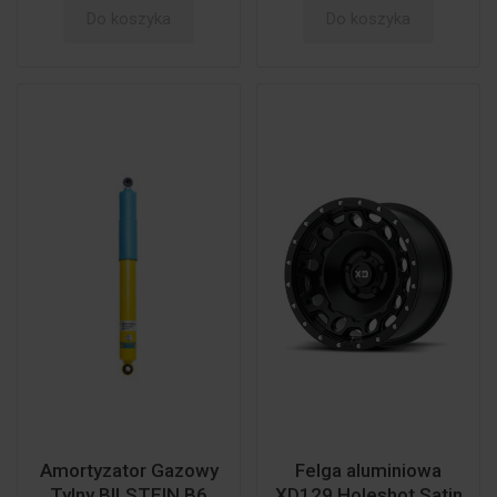
Do koszyka
Do koszyka
Amortyzator Gazowy
Felga aluminiowa
Tylny BILSTEIN B6
XD129 Holeshot Satin