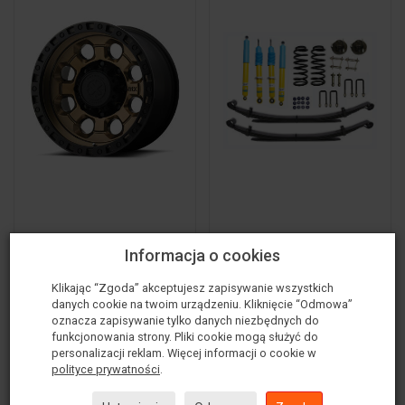
Felga Aluminiowa
Lift Zawieszenia
Informacja o cookies
9x18'' 6x139,7 ET35
45mm Superior
Klikając “Zgoda” akceptujesz zapisywanie wszystkich
AX201 Brązowa z
Engineering - Isuzu D-
danych cookie na twoim urządzeniu. Kliknięcie “Odmowa”
Czarnym...
MAX II ...
oznacza zapisywanie tylko danych niezbędnych do
funkcjonowania strony. Pliki cookie mogą służyć do
2 057,00 zł
10 933,00 zł
personalizacji reklam. Więcej informacji o cookie w
polityce prywatności
.