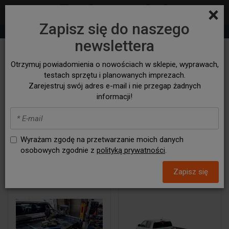
×
Zapisz się do naszego
+48 530 932 305
sklep@bezasfaltu4x4.com
newslettera
ISUZU
Otrzymuj powiadomienia o nowościach w sklepie, wyprawach,
testach sprzętu i planowanych imprezach.
Zarejestruj swój adres e-mail i nie przegap żadnych
D-MAX 17 - 19
D-Max 20 -
D-MAX II 12-17
informacji!
Wyrażam zgodę na przetwarzanie moich danych
osobowych zgodnie z
polityką prywatności
.
Zapisz się