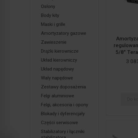
Osłony
Body kity
Maski i grille
Amortyzatory gazowe
Amortyzat
Zawieszenie
regulowany
Drążki kierownicze
5/8" TeraF
Układ kierowniczy
3 083
Układ napędowy
Wały napędowe
Zestawy doposażenia
Felgi aluminiowe
Do k
Felgi, akcesoria i opony
Blokady i dyferencjały
Części serwisowe
Stabilizatory i łączniki
stabilizatora