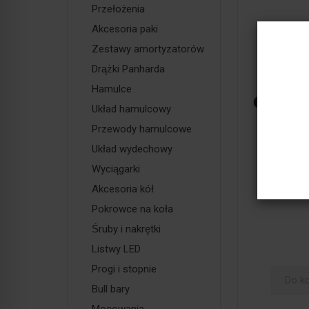
Przełożenia
Akcesoria paki
Zestawy amortyzatorów
Drążki Panharda
Hamulce
Układ hamulcowy
Przewody hamulcowe
Amortyzat
Układ wydechowy
TeraFlex
Wyciągarki
542,
Akcesoria kół
Pokrowce na koła
Śruby i nakrętki
Listwy LED
Progi i stopnie
Do k
Bull bary