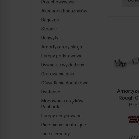
Do k
Przechowywanie
Akcesoria bagażników
Bagażniki
Stopnie
Uchwyty
Amortyzatory skrętu
Lampy podstawowe
Dywaniki i wykładziny
Orurowania paki
Oświetlenie dodatkowe
Amortyzat
Dystanse
Rough C
Mocowania drążków
Pre
Panharda
Lampy dedykowane
Pierścienie centrujące
Inne elementy
522,