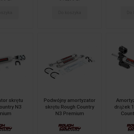
oszyka
Do koszyka
Do 
or skrętu
Podwójny amortyzator
Amortyz
ountry N3
skrętu Rough Country
drążek
mium
N3 Premium
Count