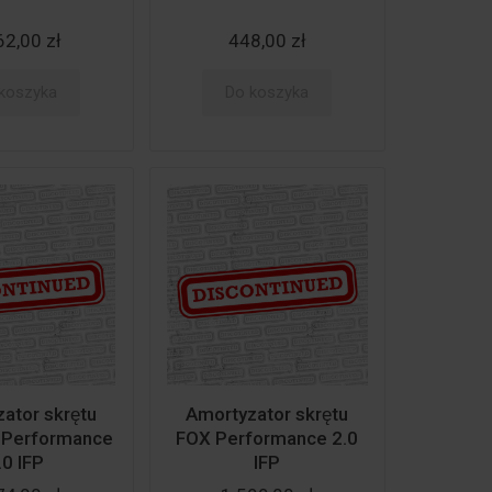
62,00 zł
448,00 zł
koszyka
Do koszyka
ator skrętu
Amortyzator skrętu
0 Performance
FOX Performance 2.0
.0 IFP
IFP