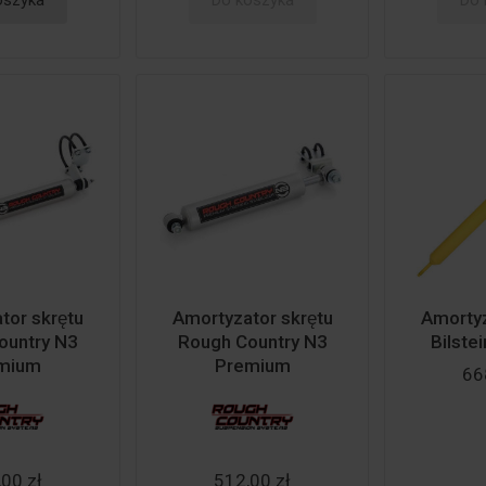
oszyka
Do koszyka
Do 
or skrętu
Amortyzator skrętu
Amortyz
ountry N3
Rough Country N3
Bilste
mium
Premium
66
00 zł
512,00 zł