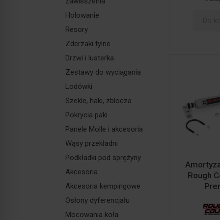
zawieszenia
Holowanie
Do k
Resory
Zderzaki tylne
Drzwi i lusterka
Zestawy do wyciągania
Lodówki
Szekle, haki, zblocza
Pokrycia paki
Panele Molle i akcesoria
Wąsy przekładni
Podkładki pod sprężyny
Amortyzat
Akcesoria
Rough C
Pre
Akcesoria kempingowe
Osłony dyferencjału
Mocowania koła