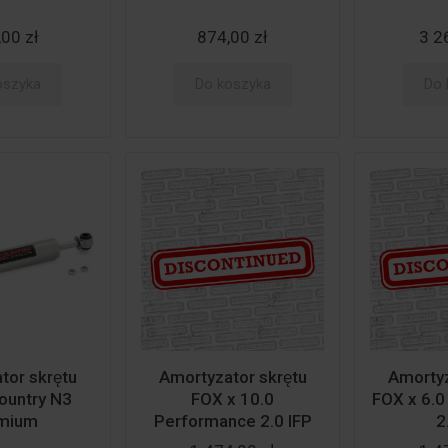
00 zł
874,00 zł
3 2
oszyka
Do koszyka
Do 
or skrętu
Amortyzator skrętu
Amortyz
ountry N3
FOX x 10.0
FOX x 6.
mium
Performance 2.0 IFP
2