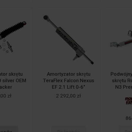
or skrętu
Amortyzator skrętu
Podwójn
 silver OEM
TeraFlex Falcon Nexus
skrętu 
acker
EF 2.1 Lift 0-6"
N3 Prem
00 zł
2 292,00 zł
86