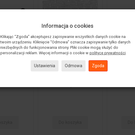
Informacja o cookies
Klikając “Zgoda” akceptujesz zapisywanie wszystkich danych cookie na
twoim urządzeniu. Kliknięcie “Odmowa” oznacza zapisywanie tylko danych
niezbędnych do funkcjonowania strony. Pliki cookie mogą służyć do
personalizacji reklam. Więcej informacji o cookie w
polityce prywatności
.
or skrętu
Podwójny amortyzator
Amortyz
Ustawienia
Odmowa
Zgoda
 9550 VSS
skrętu Pro Comp
olejowy 
ES2000
Sk
00 zł
1 999,00 zł
52
oszyka
Do koszyka
Do 