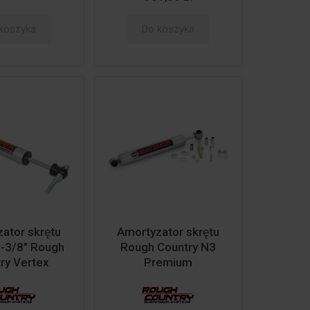
koszyka
Do koszyka
ator skrętu
Amortyzator skrętu
 1-3/8" Rough
Rough Country N3
ry Vertex
Premium