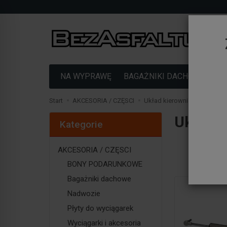
NA WYPRAWĘ
BAGAŻNIKI DACHOWE
F
Start
AKCESORIA / CZĘSCI
Układ kierowniczy > Amortyz
Układ k
Kategorie
AKCESORIA / CZĘSCI
BONY PODARUNKOWE
Bagażniki dachowe
Nadwozie
Płyty do wyciągarek
Wyciągarki i akcesoria