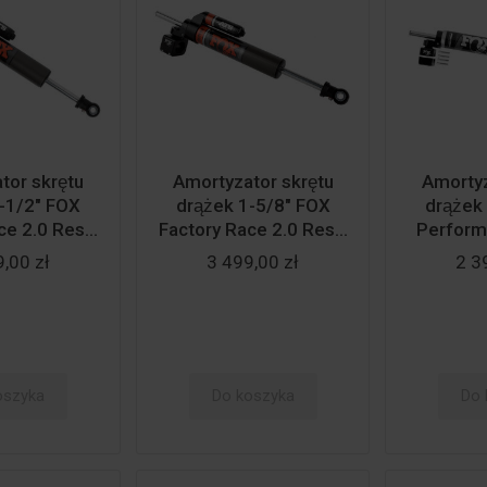
or skrętu
Amortyzator skrętu
Amortyz
1-1/2" FOX
drążek 1-5/8" FOX
drąże
e 2.0 Res...
Factory Race 2.0 Res...
Perform
,00 zł
3 499,00 zł
2 3
oszyka
Do koszyka
Do 