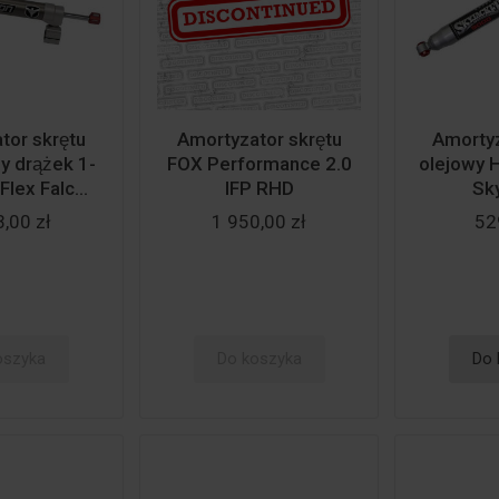
or skrętu
Amortyzator skrętu
Amortyz
 drążek 1-
FOX Performance 2.0
olejowy 
lex Falc...
IFP RHD
Sk
,00 zł
1 950,00 zł
52
oszyka
Do koszyka
Do 