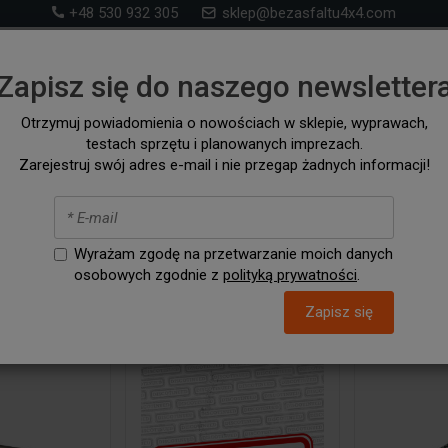
+48 530 932 305
sklep@bezasfaltu4x4.com
Sklep 4x4 – akcesoria i wyposażenie ff-road i na wyp
Zapisz się do naszego newsletter
samochodów 4x4 i kampervanów
Otrzymuj powiadomienia o nowościach w sklepie, wyprawach,
testach sprzętu i planowanych imprezach.
RONT RUNNER
SZUKAJ WG. SAMOCHODU
AKCESORIA / C
Zarejestruj swój adres e-mail i nie przegap żadnych informacji!
atory skrętu
ierowniczy > Amortyzatory skręt
Wyrażam zgodę na przetwarzanie moich danych
osobowych zgodnie z
polityką prywatności
.
Zapisz się