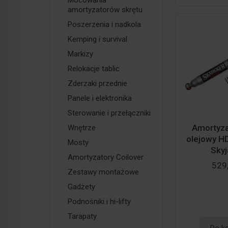
Mocowania
amortyzatorów skrętu
Poszerzenia i nadkola
Kemping i survival
Markizy
Relokacje tablic
Zderzaki przednie
Panele i elektronika
Sterowanie i przełączniki
Amortyzat
Wnętrze
olejowy HD
Mosty
Skyj
Amortyzatory Coilover
529,
Zestawy montażowe
Gadżety
Podnośniki i hi-lifty
Tarapaty