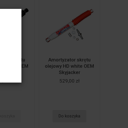
ator skrętu
Amortyzator skrętu
HD black OEM
olejowy HD white OEM
yjacker
Skyjacker
9,00 zł
529,00 zł
koszyka
Do koszyka