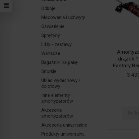
Odboje
Mocowania i uchwyty
Oświetlenie
Sprężyny
Lifty - zestawy
Amortyzat
Wahacze
drążek 
Bagażniki na pakę
Factory Rac
Snorkle
3 499
Układ wydechowy i
dolotowy
Inne elementy
amortyzatorów
Akcesoria
Do k
amortyzatorów
Akcesoria uniwersalne
Produkty uniwersalne