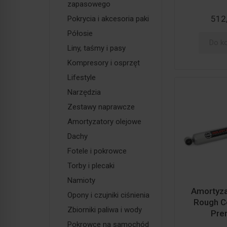
zapasowego
512,
Pokrycia i akcesoria paki
Półosie
Do k
Liny, taśmy i pasy
Kompresory i osprzęt
Lifestyle
Narzędzia
Zestawy naprawcze
Amortyzatory olejowe
Dachy
Fotele i pokrowce
Torby i plecaki
Namioty
Amortyzat
Opony i czujniki ciśnienia
Rough C
Zbiorniki paliwa i wody
Pre
Pokrowce na samochód