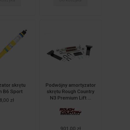
koszyka
Do koszyka
ator skrętu
Podwójny amortyzator
in B6 Sport
skrętu Rough Country
N3 Premium Lift ...
8,00 zł
901,00 zł