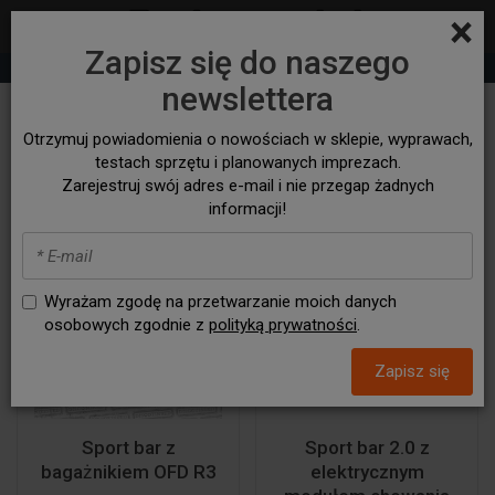
×
Zapisz się do naszego
+48 530 932 305
sklep@bezasfaltu4x4.com
newslettera
Orurowania paki
Otrzymuj powiadomienia o nowościach w sklepie, wyprawach,
testach sprzętu i planowanych imprezach.
Zarejestruj swój adres e-mail i nie przegap żadnych
informacji!
Wyrażam zgodę na przetwarzanie moich danych
osobowych zgodnie z
polityką prywatności
.
Zapisz się
Sport bar z
Sport bar 2.0 z
bagażnikiem OFD R3
elektrycznym