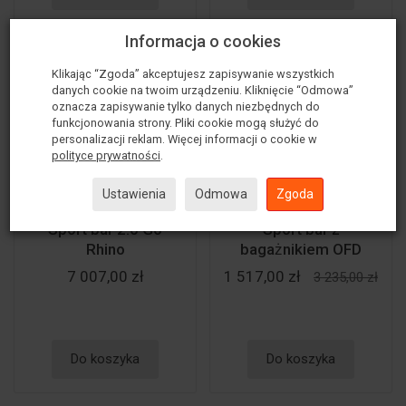
Informacja o cookies
Klikając “Zgoda” akceptujesz zapisywanie wszystkich
danych cookie na twoim urządzeniu. Kliknięcie “Odmowa”
oznacza zapisywanie tylko danych niezbędnych do
funkcjonowania strony. Pliki cookie mogą służyć do
personalizacji reklam. Więcej informacji o cookie w
polityce prywatności
.
Ustawienia
Odmowa
Zgoda
Sport bar 2.0 Go
Sport bar z
Rhino
bagażnikiem OFD
7 007,00 zł
1 517,00 zł
3 235,00 zł
Do koszyka
Do koszyka