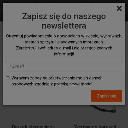
×
Zapisz się do naszego
+48 530 932 305
sklep@bezasfaltu4x4.com
newslettera
Układ kierowniczy > Drążki
Otrzymuj powiadomienia o nowościach w sklepie, wyprawach,
kierownicze
testach sprzętu i planowanych imprezach.
Zarejestruj swój adres e-mail i nie przegap żadnych
informacji!
Wyrażam zgodę na przetwarzanie moich danych
osobowych zgodnie z
polityką prywatności
.
Zapisz się
Drążek kierowniczy
Zestaw do korekcji