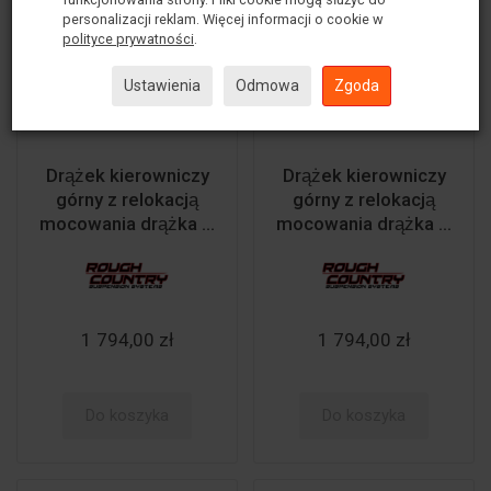
personalizacji reklam. Więcej informacji o cookie w
polityce prywatności
.
Ustawienia
Odmowa
Zgoda
Drążek kierowniczy
Drążek kierowniczy
górny z relokacją
górny z relokacją
mocowania drążka ...
mocowania drążka ...
1 794,00 zł
1 794,00 zł
Do koszyka
Do koszyka