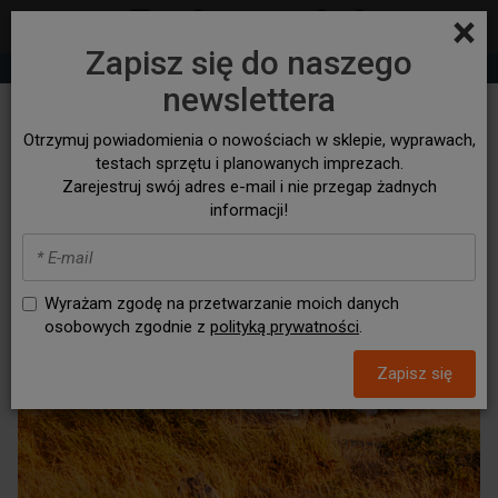
×
Zapisz się do naszego
+48 530 932 305
sklep@bezasfaltu4x4.com
newslettera
NAMIOTY DACHOWE
Otrzymuj powiadomienia o nowościach w sklepie, wyprawach,
testach sprzętu i planowanych imprezach.
Zarejestruj swój adres e-mail i nie przegap żadnych
informacji!
Wyrażam zgodę na przetwarzanie moich danych
osobowych zgodnie z
polityką prywatności
.
Zapisz się