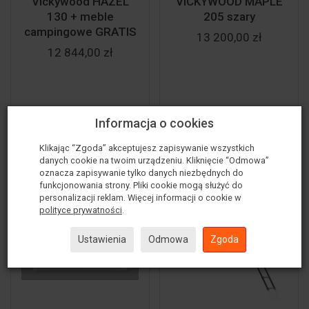
Vickywood HAZEL
VICKYWOOD MAPLE
130 + meble
205 szary
campingowe GRATIS
13 200,00 zł
12 844,00 zł
Informacja o cookies
Do koszyka
Do koszyka
Klikając “Zgoda” akceptujesz zapisywanie wszystkich
danych cookie na twoim urządzeniu. Kliknięcie “Odmowa”
oznacza zapisywanie tylko danych niezbędnych do
funkcjonowania strony. Pliki cookie mogą służyć do
personalizacji reklam. Więcej informacji o cookie w
polityce prywatności
.
Ustawienia
Odmowa
Zgoda