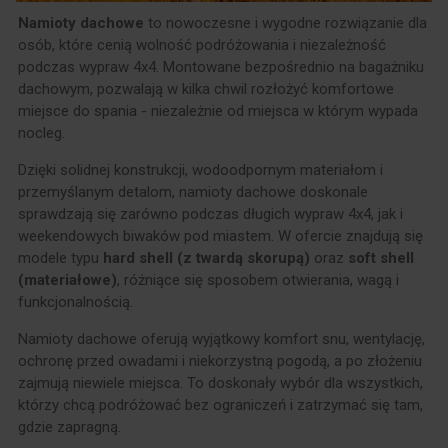
Namioty dachowe
to nowoczesne i wygodne rozwiązanie dla
osób, które cenią wolność podróżowania i niezależność
podczas wypraw 4x4. Montowane bezpośrednio na bagażniku
dachowym, pozwalają w kilka chwil rozłożyć komfortowe
miejsce do spania - niezależnie od miejsca w którym wypada
nocleg.
Dzięki solidnej konstrukcji, wodoodpornym materiałom i
przemyślanym detalom, namioty dachowe doskonale
sprawdzają się zarówno podczas długich wypraw 4x4, jak i
weekendowych biwaków pod miastem. W ofercie znajdują się
modele typu
hard shell (z twardą skorupą)
oraz
soft shell
(materiałowe)
, różniące się sposobem otwierania, wagą i
funkcjonalnością.
Namioty dachowe oferują wyjątkowy komfort snu, wentylację,
ochronę przed owadami i niekorzystną pogodą, a po złożeniu
zajmują niewiele miejsca. To doskonały wybór dla wszystkich,
którzy chcą podróżować bez ograniczeń i zatrzymać się tam,
gdzie zapragną.