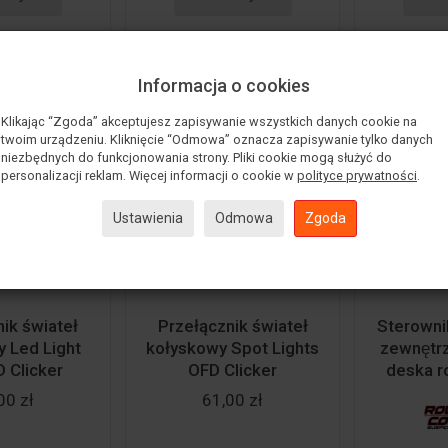
Informacja o cookies
Klikając “Zgoda” akceptujesz zapisywanie wszystkich danych cookie na
twoim urządzeniu. Kliknięcie “Odmowa” oznacza zapisywanie tylko danych
niezbędnych do funkcjonowania strony. Pliki cookie mogą służyć do
personalizacji reklam. Więcej informacji o cookie w
polityce prywatności
.
Ustawienia
Odmowa
Zgoda
ik świateł
Przełącznik świateł
Sterownik
 Led Light
kołyskowy Spot Lights
zewnęt
 Clicker
OFD Clicker
deska ro
00 zł
61,00 zł