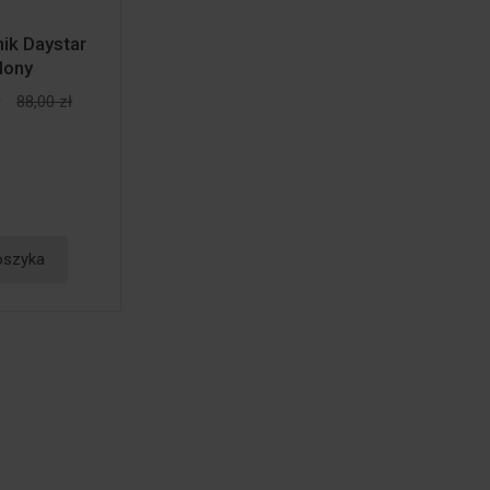
nik Daystar
lony
ł
88,00 zł
oszyka