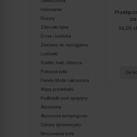
zawieszenia
Holowanie
Przełącz
Resory
zie
Zderzaki tylne
56,00 z
Drzwi i lusterka
Zestawy do wyciągania
Lodówki
Szekle, haki, zblocza
Pokrycia paki
Do k
Panele Molle i akcesoria
Wąsy przekładni
Podkładki pod sprężyny
Akcesoria
Akcesoria kempingowe
Osłony dyferencjału
Mocowania koła