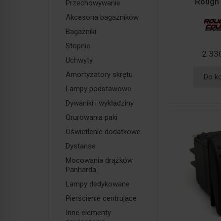
Rough 
Przechowywanie
Akcesoria bagażników
Bagażniki
Stopnie
2 330
Uchwyty
Amortyzatory skrętu
Do k
Lampy podstawowe
Dywaniki i wykładziny
Orurowania paki
Oświetlenie dodatkowe
Dystanse
Mocowania drążków
Panharda
Lampy dedykowane
Pierścienie centrujące
Inne elementy