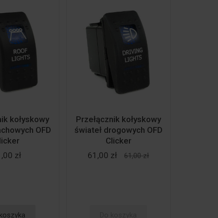
nik kołyskowy
Przełącznik kołyskowy
dachowych OFD
świateł drogowych OFD
licker
Clicker
,00 zł
61,00 zł
61,00 zł
koszyka
Do koszyka