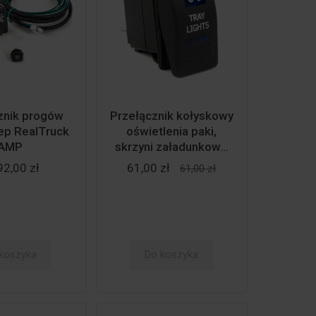
znik progów
Przełącznik kołyskowy
ep RealTruck
oświetlenia paki,
AMP
skrzyni załadunkow...
92,00 zł
61,00 zł
61,00 zł
koszyka
Do koszyka