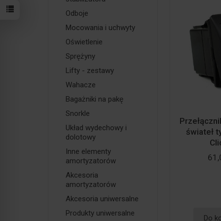
Odboje
Mocowania i uchwyty
Oświetlenie
Sprężyny
Lifty - zestawy
Wahacze
Bagażniki na pakę
Snorkle
Przełączn
Układ wydechowy i
świateł 
dolotowy
Cli
Inne elementy
61,
amortyzatorów
Akcesoria
amortyzatorów
Akcesoria uniwersalne
Produkty uniwersalne
Do k