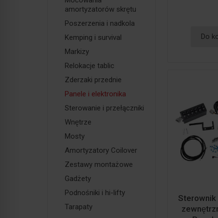
Mocowania
amortyzatorów skrętu
Poszerzenia i nadkola
Do k
Kemping i survival
Markizy
Relokacje tablic
Zderzaki przednie
Panele i elektronika
Sterowanie i przełączniki
Wnętrze
Mosty
Amortyzatory Coilover
Zestawy montażowe
Gadżety
Podnośniki i hi-lifty
Sterownik 
Tarapaty
zewnętr