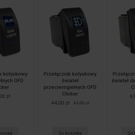
ik kołyskowy
Przełącznik kołyskowy
Przełącz
tylnych OFD
świateł
świateł 
cker
przeciwmgielnych OFD
C
Clicker
00 zł
61
44,00 zł
61,00 zł
oszyka
Do koszyka
Do 