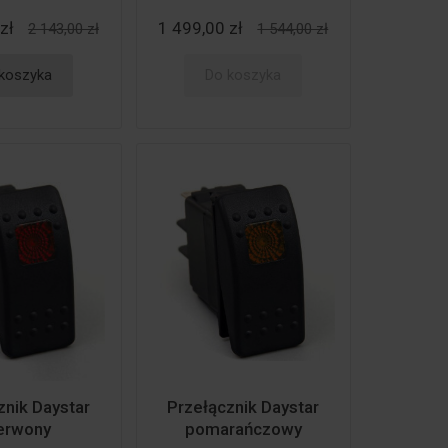
zł
1 499,00 zł
2 143,00 zł
1 544,00 zł
koszyka
Do koszyka
znik Daystar
Przełącznik Daystar
erwony
pomarańczowy