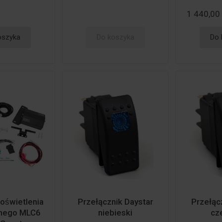
1 440,00 
oszyka
Do koszyka
Do 
oświetlenia
Przełącznik Daystar
Przełąc
znego MLC6
niebieski
cz