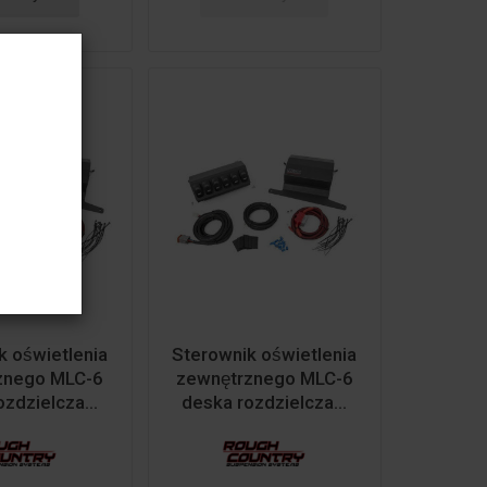
 oświetlenia
Sterownik oświetlenia
rznego MLC-6
zewnętrznego MLC-6
zdzielcza...
deska rozdzielcza...