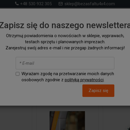
+48 530 932 305
sklep@bezasfaltu4x4.com
Sklep 4x4 – akcesoria i wyposażenie ff-road i na wyp
Zapisz się do naszego newsletter
samochodów 4x4 i kampervanów
Otrzymuj powiadomienia o nowościach w sklepie, wyprawach,
testach sprzętu i planowanych imprezach.
RONT RUNNER
SZUKAJ WG. SAMOCHODU
AKCESORIA / C
Zarejestruj swój adres e-mail i nie przegap żadnych informacji!
i elektronika
Wyrażam zgodę na przetwarzanie moich danych
osobowych zgodnie z
polityką prywatności
.
Zapisz się