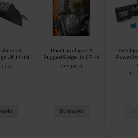
 słupek A
Panel na słupek A
Przełąc
ge JK 11-18
Rugged Ridge JK 07-10
PowerSt
00 zł
299,00 zł
1 1
oszyka
Do koszyka
Do 