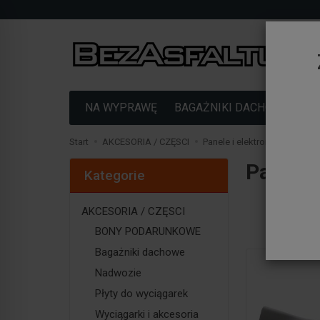
NA WYPRAWĘ
BAGAŻNIKI DACHOWE
F
Start
AKCESORIA / CZĘSCI
Panele i elektronika
Panele 
Kategorie
AKCESORIA / CZĘSCI
BONY PODARUNKOWE
Bagażniki dachowe
Nadwozie
Płyty do wyciągarek
Wyciągarki i akcesoria