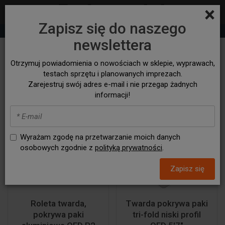
×
Zapisz się do naszego
+48 530 932 305
sklep@bezasfaltu4x4.com
newslettera
Pokrycia paki
Otrzymuj powiadomienia o nowościach w sklepie, wyprawach,
testach sprzętu i planowanych imprezach.
Zarejestruj swój adres e-mail i nie przegap żadnych
informacji!
Wyrażam zgodę na przetwarzanie moich danych
osobowych zgodnie z
polityką prywatności
.
Zapisz się
Roleta twarda,
Twarda pokrywa paki
pokrywa paki
tri-fold niski profil