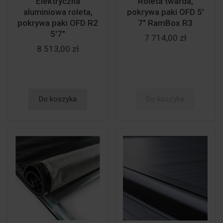
Elektryczna
Roleta twarda,
aluminiowa roleta,
pokrywa paki OFD 5'
pokrywa paki OFD R2
7" RamBox R3
5'7"
7 714,00 zł
8 513,00 zł
Do koszyka
Do koszyka