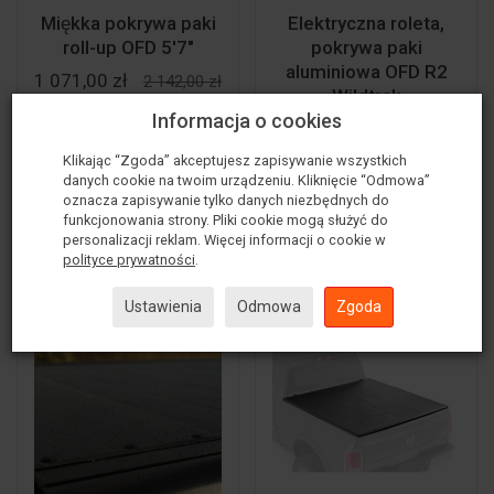
Miękka pokrywa paki
Elektryczna roleta,
roll-up OFD 5'7"
pokrywa paki
aluminiowa OFD R2
1 071,00 zł
2 142,00 zł
Wildtrak
Informacja o cookies
8 513,00 zł
Klikając “Zgoda” akceptujesz zapisywanie wszystkich
danych cookie na twoim urządzeniu. Kliknięcie “Odmowa”
oznacza zapisywanie tylko danych niezbędnych do
funkcjonowania strony. Pliki cookie mogą służyć do
Do koszyka
Do koszyka
personalizacji reklam. Więcej informacji o cookie w
polityce prywatności
.
Ustawienia
Odmowa
Zgoda