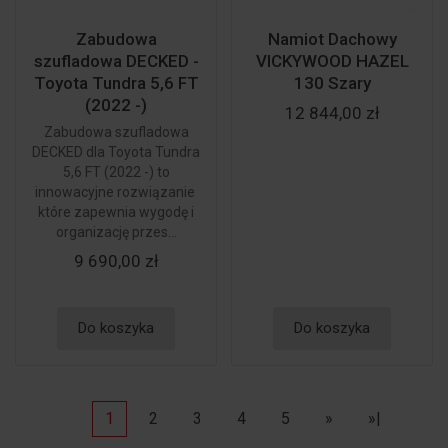
Zabudowa
Namiot Dachowy
szufladowa DECKED -
VICKYWOOD HAZEL
Toyota Tundra 5,6 FT
130 Szary
(2022 -)
12 844,00 zł
Zabudowa szufladowa
DECKED dla Toyota Tundra
5,6 FT (2022 -) to
innowacyjne rozwiązanie
które zapewnia wygodę i
organizację przes...
9 690,00 zł
Do koszyka
Do koszyka
1
2
3
4
5
»
»|