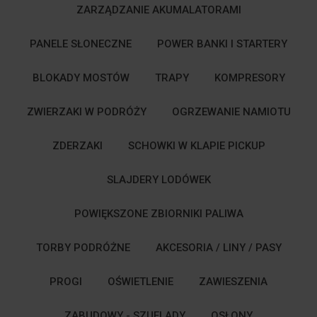
ZARZĄDZANIE AKUMALATORAMI
PANELE SŁONECZNE
POWER BANKI I STARTERY
BLOKADY MOSTÓW
TRAPY
KOMPRESORY
ZWIERZAKI W PODRÓŻY
OGRZEWANIE NAMIOTU
ZDERZAKI
SCHOWKI W KLAPIE PICKUP
SLAJDERY LODÓWEK
POWIĘKSZONE ZBIORNIKI PALIWA
TORBY PODRÓŻNE
AKCESORIA / LINY / PASY
PROGI
OŚWIETLENIE
ZAWIESZENIA
ZABUDOWY - SZUFLADY
OSŁONY