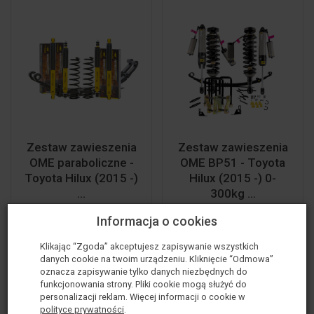
Zestaw zawieszenia
Zestaw zawieszenia
OME paraboliczne -
OME BP51 - Toyota
Toyota Hilux (2015 -)
Hilux (2015 -) 0-
...
300kg ...
14 299,00 zł
31 899,00 zł
Informacja o cookies
Klikając “Zgoda” akceptujesz zapisywanie wszystkich
danych cookie na twoim urządzeniu. Kliknięcie “Odmowa”
oznacza zapisywanie tylko danych niezbędnych do
funkcjonowania strony. Pliki cookie mogą służyć do
personalizacji reklam. Więcej informacji o cookie w
polityce prywatności
.