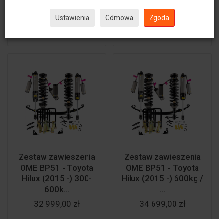
Ustawienia
Odmowa
Zgoda
Do koszyka
Do koszyka
Zestaw zawieszenia
Zestaw zawieszenia
OME BP51 - Toyota
OME BP51 - Toyota
Hilux (2015 -) 300-
Hilux (2015 -) 600kg /
600k...
...
32 999,00 zł
34 699,00 zł