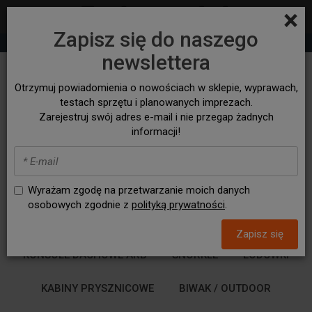
×
Zapisz się do naszego
+48 530 932 305
sklep@bezasfaltu4x4.com
newslettera
NA WYPRAWĘ
Otrzymuj powiadomienia o nowościach w sklepie, wyprawach,
testach sprzętu i planowanych imprezach.
Zarejestruj swój adres e-mail i nie przegap żadnych
NAMIOTY DACHOWE
MARKIZY / ZADASZENIA
informacji!
CANOPY / HARDTOP
WYCIĄGARKI
SKRZYNIE TRANSPORTOWE
Wyrażam zgodę na przetwarzanie moich danych
osobowych zgodnie z
polityką prywatności
.
KANISTRY NA WODĘ I PALIWO
Zapisz się
KONSOLE DACHOWE ARB
SNORKLE
LODÓWKI
KABINY PRYSZNICOWE
BIWAK / OUTDOOR