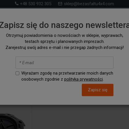
+48 530 932 305
sklep@bezasfaltu4x4.com
Sklep 4x4 – akcesoria i wyposażenie ff-road i na wyp
Zapisz się do naszego newsletter
samochodów 4x4 i kampervanów
Otrzymuj powiadomienia o nowościach w sklepie, wyprawach,
testach sprzętu i planowanych imprezach.
RONT RUNNER
SZUKAJ WG. SAMOCHODU
AKCESORIA / C
Zarejestruj swój adres e-mail i nie przegap żadnych informacji!
ce na koła
Wyrażam zgodę na przetwarzanie moich danych
osobowych zgodnie z
polityką prywatności
.
Zapisz się