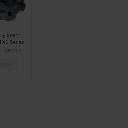
elgi XD811
I XD Series
ł
249,00 zł
oszyka