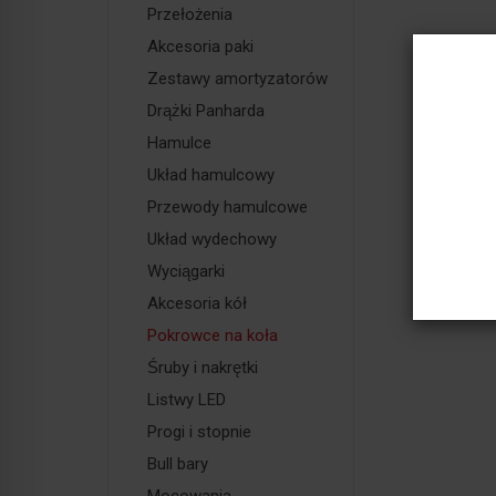
Przełożenia
Akcesoria paki
Zestawy amortyzatorów
Drążki Panharda
Hamulce
Układ hamulcowy
Przewody hamulcowe
Układ wydechowy
Wyciągarki
Akcesoria kół
Pokrowce na koła
Śruby i nakrętki
Listwy LED
Progi i stopnie
Bull bary