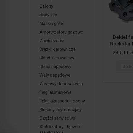
Osłony
Body kity
Maski i grille
Amortyzatory gazowe
Dekiel f
Zawieszenie
Rockstar I
Drążki kierownicze
249,00 z
Układ kierowniczy
Układ napędowy
Do k
Wały napędowe
Zestawy doposażenia
Felgi aluminiowe
Felgi, akcesoria i opony
Blokady i dyferencjały
Części serwisowe
Stabilizatory i łączniki
stabilizatora