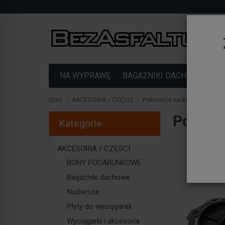
NA WYPRAWĘ
BAGAŻNIKI DACHOWE
F
Start
AKCESORIA / CZĘSCI
Pokrowce na koła
Pokrow
Kategorie
AKCESORIA / CZĘSCI
BONY PODARUNKOWE
Bagażniki dachowe
Nadwozie
Płyty do wyciągarek
Wyciągarki i akcesoria