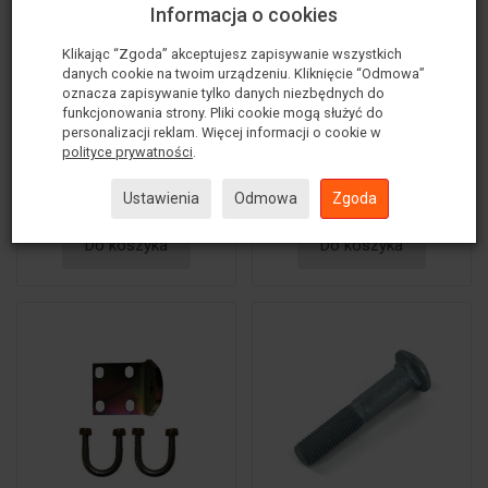
Informacja o cookies
Mocowanie
Mocowania
amortyzatora skrętu
amortyzatora skrętu
Klikając “Zgoda” akceptujesz zapisywanie wszystkich
danych cookie na twoim urządzeniu. Kliknięcie “Odmowa”
Superior Engineering
Superior Engineering
oznacza zapisywanie tylko danych niezbędnych do
229,00 zł
229,00 zł
307,00 zł
410,00 zł
funkcjonowania strony. Pliki cookie mogą służyć do
personalizacji reklam. Więcej informacji o cookie w
polityce prywatności
.
Ustawienia
Odmowa
Zgoda
Do koszyka
Do koszyka