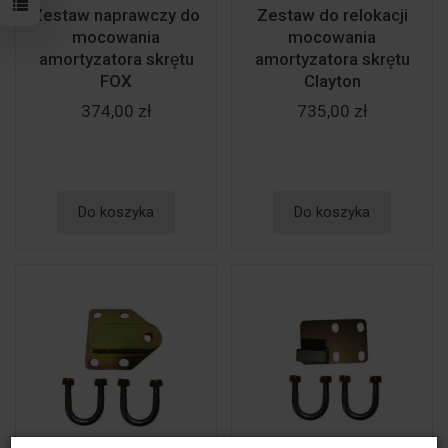
Zestaw naprawczy do
Zestaw do relokacji
mocowania
mocowania
amortyzatora skrętu
amortyzatora skrętu
FOX
Clayton
374,00 zł
735,00 zł
Do koszyka
Do koszyka