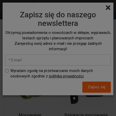
×
Zapisz się do naszego
+48 530 932 305
sklep@bezasfaltu4x4.com
newslettera
Mocowania amortyzatorów
Otrzymuj powiadomienia o nowościach w sklepie, wyprawach,
skrętu
testach sprzętu i planowanych imprezach.
Zarejestruj swój adres e-mail i nie przegap żadnych
informacji!
Wyrażam zgodę na przetwarzanie moich danych
osobowych zgodnie z
polityką prywatności
.
Zapisz się
Mocowanie
Relokacja mocowania