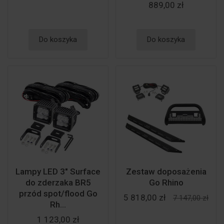
889,00 zł
Do koszyka
Do koszyka
Lampy LED 3" Surface
Zestaw doposażenia
do zderzaka BR5
Go Rhino
przód spot/flood Go
5 818,00 zł
7 147,00 zł
Rh...
1 123,00 zł