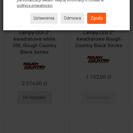
personalizacji reklam. Więcej informacji o cookie w
polityce prywatności
.
Ustawienia
Odmowa
Zgoda
Lampy LED 2"
Lampy LED 2"
kwadratowe white
kwadratowe Rough
DRL Rough Country
Country Black Series
Black Series
1 152,00 zł
2 574,00 zł
Do koszyka
Do koszyka