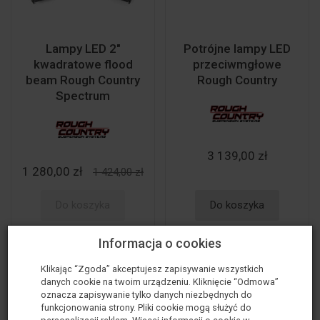
Lampy LED 2"
Potrójne lampy LED
kwadratowe flood
przeciwmgłowe
beam Rough Country
Rough Country
Spectrum
3 139,00 zł
1 280,00 zł
1 424,00 zł
Do koszyka
Do koszyka
Informacja o cookies
Klikając “Zgoda” akceptujesz zapisywanie wszystkich
danych cookie na twoim urządzeniu. Kliknięcie “Odmowa”
oznacza zapisywanie tylko danych niezbędnych do
funkcjonowania strony. Pliki cookie mogą służyć do