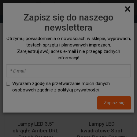
×
Zapisz się do naszego
+48 530 932 305
sklep@bezasfaltu4x4.com
newslettera
Oświetlenie dodatkowe
Otrzymuj powiadomienia o nowościach w sklepie, wyprawach,
testach sprzętu i planowanych imprezach.
Zarejestruj swój adres e-mail i nie przegap żadnych
informacji!
Wyrażam zgodę na przetwarzanie moich danych
osobowych zgodnie z
polityką prywatności
.
Zapisz się
Lampy LED 3,5"
Lampy LED
okrągłe Amber DRL
kwadratowe Spot