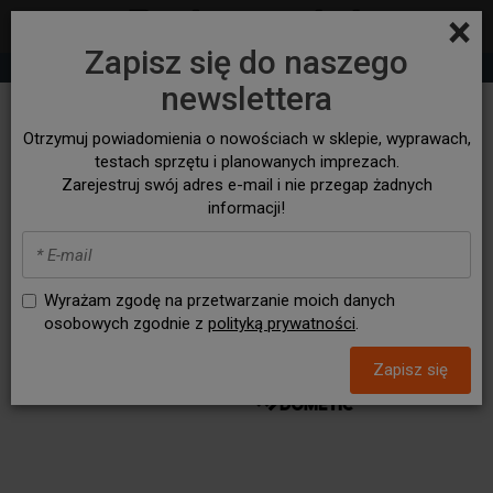
×
Zapisz się do naszego
+48 530 932 305
sklep@bezasfaltu4x4.com
newslettera
FRONT RUNNER - bagażniki
Otrzymuj powiadomienia o nowościach w sklepie, wyprawach,
dachowe i akcesoria
testach sprzętu i planowanych imprezach.
Zarejestruj swój adres e-mail i nie przegap żadnych
wyprawowe 4x4
informacji!
Wyrażam zgodę na przetwarzanie moich danych
osobowych zgodnie z
polityką prywatności
.
Zapisz się