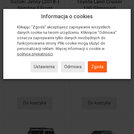
Suzuki Jimny (2018-)
Toyota Land Cruiser
Slimline II Front
100 Slimsport
Runn...
Lightbar ...
Informacja o cookies
Klikając “Zgoda” akceptujesz zapisywanie wszystkich
danych cookie na twoim urządzeniu. Kliknięcie “Odmowa”
oznacza zapisywanie tylko danych niezbędnych do
funkcjonowania strony. Pliki cookie mogą służyć do
5 555,39 zł
4 363,43 zł
personalizacji reklam. Więcej informacji o cookie w
polityce prywatności
.
Ustawienia
Odmowa
Zgoda
Do koszyka
Do koszyka