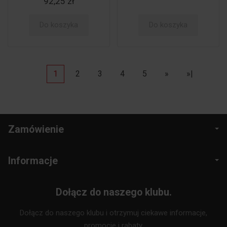
92,25 zł
Do koszyka
Do koszyka
1
2
3
4
5
»
»|
Zamówienie
Informacje
Dołącz do naszego klubu.
Dołącz do naszego klubu i otrzymuj ciekawe informacje,
promocje i rabaty.