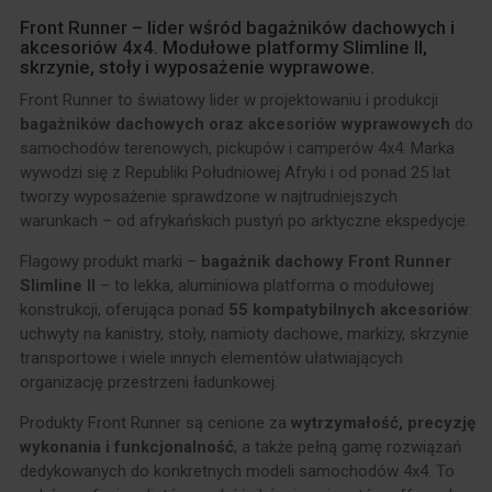
Front Runner – lider wśród bagażników dachowych i
akcesoriów 4x4. Modułowe platformy Slimline II,
skrzynie, stoły i wyposażenie wyprawowe.
Front Runner to światowy lider w projektowaniu i produkcji
bagażników dachowych oraz akcesoriów wyprawowych
do
samochodów terenowych, pickupów i camperów 4x4. Marka
wywodzi się z Republiki Południowej Afryki i od ponad 25 lat
tworzy wyposażenie sprawdzone w najtrudniejszych
warunkach – od afrykańskich pustyń po arktyczne ekspedycje.
Flagowy produkt marki –
bagażnik dachowy Front Runner
Slimline II
– to lekka, aluminiowa platforma o modułowej
konstrukcji, oferująca ponad
55 kompatybilnych akcesoriów
:
uchwyty na kanistry, stoły, namioty dachowe, markizy, skrzynie
transportowe i wiele innych elementów ułatwiających
organizację przestrzeni ładunkowej.
Produkty Front Runner są cenione za
wytrzymałość, precyzję
wykonania i funkcjonalność
, a także pełną gamę rozwiązań
dedykowanych do konkretnych modeli samochodów 4x4. To