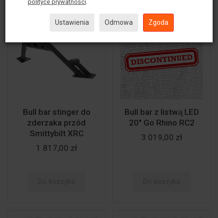
polityce prywatności
.
Ustawienia
Odmowa
Zgoda
Bull bar stinger do
Bull bar z listwą LED
zderzaka przód
20" Go Rhino RC2
Smittybilt XRC
3 019,00 zł
1 817,00 zł
Do koszyka
Do koszyka