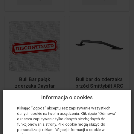
Bull Bar pałąk
Bull bar do zderzaka
zderzaka Daystar
przód Smittybilt XRC
1 789,00 zł
935,00 zł
Informacja o cookies
Klikając “Zgoda” akceptujesz zapisywanie wszystkich
danych cookie na twoim urządzeniu. Kliknięcie “Odmowa”
oznacza zapisywanie tylko danych niezbędnych do
Do koszyka
Do koszyka
funkcjonowania strony. Pliki cookie mogą służyć do
personalizacji reklam. Więcej informacji o cookie w