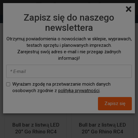
×
Zapisz się do naszego
+48 530 932 305
sklep@bezasfaltu4x4.com
newslettera
Nadwozie > Bull bary
Otrzymuj powiadomienia o nowościach w sklepie, wyprawach,
testach sprzętu i planowanych imprezach.
Zarejestruj swój adres e-mail i nie przegap żadnych
informacji!
Wyrażam zgodę na przetwarzanie moich danych
osobowych zgodnie z
polityką prywatności
.
Zapisz się
Bull bar z listwą LED
Bull bar z listwą LED
20" Go Rhino RC4
20" Go Rhino RC4