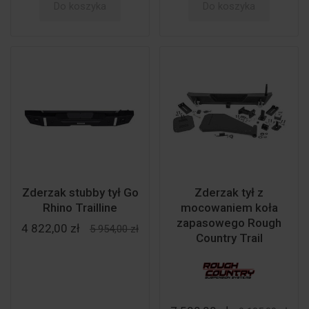
Do koszyka
Do koszyka
Zderzak stubby tył Go
Zderzak tył z
Rhino Trailline
mocowaniem koła
zapasowego Rough
4 822,00 zł
5 954,00 zł
Country Trail