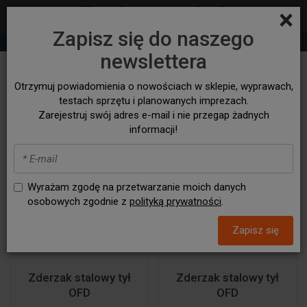
×
Zapisz się do naszego
+48 530 932 305
sklep@bezasfaltu4x4.com
newslettera
Zderzaki tylne
Otrzymuj powiadomienia o nowościach w sklepie, wyprawach,
testach sprzętu i planowanych imprezach.
Zarejestruj swój adres e-mail i nie przegap żadnych
informacji!
Wyrażam zgodę na przetwarzanie moich danych
osobowych zgodnie z
polityką prywatności
.
Zapisz się
Zderzak stalowy tył
Zderzak stalowy tył
OFD
OFD