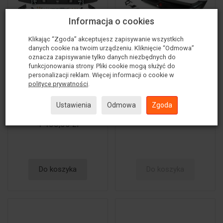
Informacja o cookies
Klikając “Zgoda” akceptujesz zapisywanie wszystkich
danych cookie na twoim urządzeniu. Kliknięcie “Odmowa”
oznacza zapisywanie tylko danych niezbędnych do
Zderzak stalowy tył
Zderzak aluminiowy
funkcjonowania strony. Pliki cookie mogą służyć do
Rough Country
tył OFD
personalizacji reklam. Więcej informacji o cookie w
polityce prywatności
.
5 149,00 zł
Ustawienia
Odmowa
Zgoda
4 485,00 zł
Do koszyka
Do koszyka