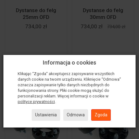
Dystanse do felg
Dystanse do felg
25mm OFD
30mm OFD
734,00 zł
734,00 zł
734,00 zł
Informacja o cookies
Klikając “Zgoda” akceptujesz zapisywanie wszystkich
Do koszyka
Do koszyka
danych cookie na twoim urządzeniu. Kliknięcie “Odmowa”
oznacza zapisywanie tylko danych niezbędnych do
funkcjonowania strony. Pliki cookie mogą służyć do
personalizacji reklam. Więcej informacji o cookie w
polityce prywatności
.
Ustawienia
Odmowa
Zgoda