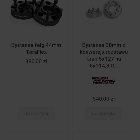
Dystanse felg 44mm
Dystanse 38mm z
TeraFlex
konwersją rozstawu
śrub 5x127 na
980,00 zł
5x114,3 R...
540,00 zł
Do koszyka
Do koszyka