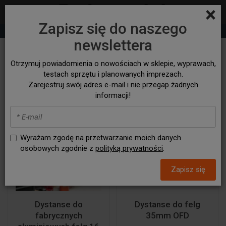
×
Zapisz się do naszego
+48 530 932 305
sklep@bezasfaltu4x4.com
newslettera
Dystanse
Otrzymuj powiadomienia o nowościach w sklepie, wyprawach,
testach sprzętu i planowanych imprezach.
Zarejestruj swój adres e-mail i nie przegap żadnych
informacji!
Wyrażam zgodę na przetwarzanie moich danych
osobowych zgodnie z
polityką prywatności
.
Zapisz się
Dystanse do
Dystanse do felg
fabrycznych
35mm OFD