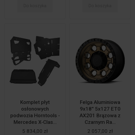
Do koszyka
Do koszyka
Komplet płyt
Felga Aluminiowa
osłonowych
9x18'' 5x127 ET0
podwozia Horntools -
AX201 Brązowa z
Mercedes X-Clas...
Czarnym Ra...
5 834,00 zł
2 057,00 zł