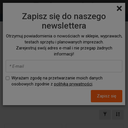
×
Zapisz się do naszego
+48 530 932 305
sklep@bezasfaltu4x4.com
newslettera
MERCEDES
Otrzymuj powiadomienia o nowościach w sklepie, wyprawach,
testach sprzętu i planowanych imprezach.
Zarejestruj swój adres e-mail i nie przegap żadnych
Mercedes G W 461
Mercedes G W 463
informacji!
Mercedes G W464 2018 -
Mercedes Sprinter
Mercedes V - Class
Mercedes Viano
Wyrażam zgodę na przetwarzanie moich danych
osobowych zgodnie z
polityką prywatności
.
Mercedes Vito
X-CLASS
Zapisz się