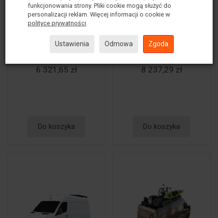
funkcjonowania strony. Pliki cookie mogą służyć do
W464 Slimline II 1/2
Class Slimline II -
personalizacji reklam. Więcej informacji o cookie w
Front...
Front R...
polityce prywatności
.
Ustawienia
Odmowa
Zgoda
6 321,65 zł
8 237,29 zł
Do koszyka
Do koszyka