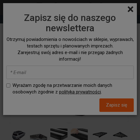
×
Zapisz się do naszego
+48 530 932 305
sklep@bezasfaltu4x4.com
newslettera
Otrzymuj powiadomienia o nowościach w sklepie, wyprawach,
testach sprzętu i planowanych imprezach.
Zarejestruj swój adres e-mail i nie przegap żadnych
informacji!
Wyrażam zgodę na przetwarzanie moich danych
osobowych zgodnie z
polityką prywatności
.
Zapisz się