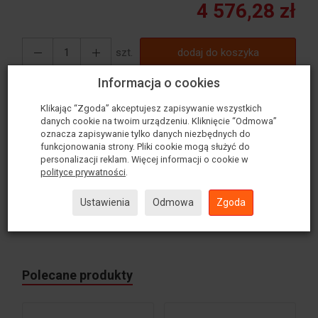
4 576,28 zł
szt.
dodaj do koszyka
Informacja o cookies
Produkt wysyłamy w ciągu 24-72h.
Klikając “Zgoda” akceptujesz zapisywanie wszystkich
Dostawa
Gwarancja
danych cookie na twoim urządzeniu. Kliknięcie “Odmowa”
w 24-72h
Przez 1 rok
oznacza zapisywanie tylko danych niezbędnych do
funkcjonowania strony. Pliki cookie mogą służyć do
personalizacji reklam. Więcej informacji o cookie w
polityce prywatności
.
When a ½ rack is all you need to haul your adventure gear,
toys, and cargo to where only your Jeep Wrangler JL 2
Ustawienia
Odmowa
Zgoda
Door (2018-Current) can go this Slimline II 1/2 Roof Rack
Kit will help you build your next adventure.
Polecane produkty