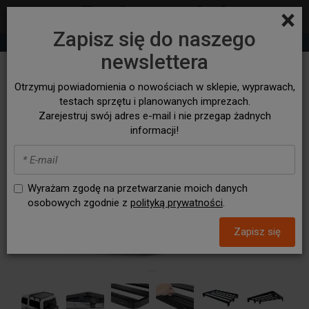
×
Zapisz się do naszego
+48 530 932 305
sklep@bezasfaltu4x4.com
newslettera
Otrzymuj powiadomienia o nowościach w sklepie, wyprawach,
testach sprzętu i planowanych imprezach.
Zarejestruj swój adres e-mail i nie przegap żadnych
informacji!
Wyrażam zgodę na przetwarzanie moich danych
osobowych zgodnie z
polityką prywatności
.
Zapisz się