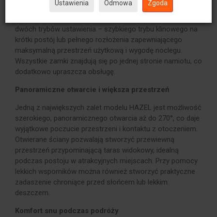
Ustawienia
Odmowa
Zgoda
gazowym i systemowi otwierania typu Z rozłożenie
zajmuje tylko chwilę. Konstrukcja pozwala korzystać z
dwóch trybów ustawienia – szybkiego trybu klinowego na
krótki postój lub pełnego rozłożenia zapewniającego
maksymalną przestrzeń użytkową i wygodę noclegu.
Wszystkie zamki znajdują się po jednej stronie namiotu, co
dodatkowo upraszcza obsługę.
Panoramiczne otwarcie i większa przestrzeń
Jedną z największych zalet modelu HAZEL jest możliwość
szerokiego, panoramicznego otwarcia aż do 270°, co daje
wyjątkowe poczucie przestrzeni i kontaktu z otoczeniem.
Otwierane ściany pozwalają stworzyć przewiewną
przestrzeń przypominającą taras widokowy, idealną
podczas postoju w atrakcyjnych miejscach. Przy pomocy
lekkich wsporników można również stworzyć praktyczne
zadaszenie chroniące przed słońcem lub lekkim
deszczem.
Komfort snu podczas podróży