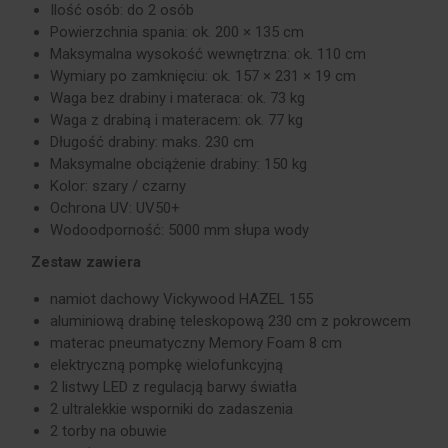
Ilość osób: do 2 osób
Powierzchnia spania: ok. 200 × 135 cm
Maksymalna wysokość wewnętrzna: ok. 110 cm
Wymiary po zamknięciu: ok. 157 × 231 × 19 cm
Waga bez drabiny i materaca: ok. 73 kg
Waga z drabiną i materacem: ok. 77 kg
Długość drabiny: maks. 230 cm
Maksymalne obciążenie drabiny: 150 kg
Kolor: szary / czarny
Ochrona UV: UV50+
Wodoodporność: 5000 mm słupa wody
Zestaw zawiera
namiot dachowy Vickywood HAZEL 155
aluminiową drabinę teleskopową 230 cm z pokrowcem
materac pneumatyczny Memory Foam 8 cm
elektryczną pompkę wielofunkcyjną
2 listwy LED z regulacją barwy światła
2 ultralekkie wsporniki do zadaszenia
2 torby na obuwie