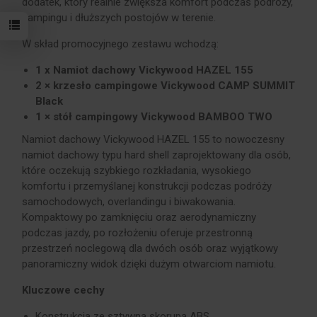
dodatek, który realnie zwiększa komfort podczas podróży,
campingu i dłuższych postojów w terenie.
W skład promocyjnego zestawu wchodzą:
1 x Namiot dachowy Vickywood HAZEL 155
2 × krzesło campingowe Vickywood CAMP SUMMIT
Black
1 × stół campingowy Vickywood BAMBOO TWO
Namiot dachowy Vickywood HAZEL 155 to nowoczesny
namiot dachowy typu hard shell zaprojektowany dla osób,
które oczekują szybkiego rozkładania, wysokiego
komfortu i przemyślanej konstrukcji podczas podróży
samochodowych, overlandingu i biwakowania.
Kompaktowy po zamknięciu oraz aerodynamiczny
podczas jazdy, po rozłożeniu oferuje przestronną
przestrzeń noclegową dla dwóch osób oraz wyjątkowy
panoramiczny widok dzięki dużym otwarciom namiotu.
Kluczowe cechy
Konstrukcja ze sztywną skorupą ABS