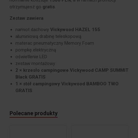
normalnie kosztuje
1500 PLN
, a w ramach promocji
otrzymujesz go
gratis
.
Zestaw zawiera
namiot dachowy
Vickywood HAZEL 155
aluminiową drabinę teleskopową
materac pneumatyczny Memory Foam
pompkę elektryczną
oświetlenie LED
zestaw montażowy
2 × krzesło campingowe Vickywood CAMP SUMMIT
Black GRATIS
1 × stół campingowy Vickywood BAMBOO TWO
GRATIS
Polecane produkty