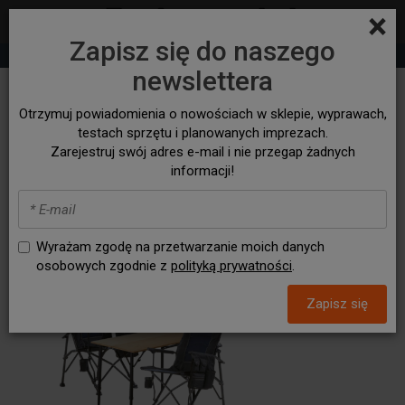
×
Zapisz się do naszego
+48 530 932 305
sklep@bezasfaltu4x4.com
newslettera
Otrzymuj powiadomienia o nowościach w sklepie, wyprawach,
testach sprzętu i planowanych imprezach.
Zarejestruj swój adres e-mail i nie przegap żadnych
informacji!
Wyrażam zgodę na przetwarzanie moich danych
osobowych zgodnie z
polityką prywatności
.
Zapisz się