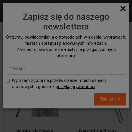
×
Zapisz się do naszego
+48 530 932 305
sklep@bezasfaltu4x4.com
newslettera
SPRWDŹ -> NOWOŚCI <-
Otrzymuj powiadomienia o nowościach w sklepie, wyprawach,
SPRAWDŹ
testach sprzętu i planowanych imprezach.
Zarejestruj swój adres e-mail i nie przegap żadnych
informacji!
Wyrażam zgodę na przetwarzanie moich danych
osobowych zgodnie z
polityką prywatności
.
Zapisz się
Namiot dachowy
Namiot dachowy