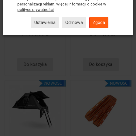
Namiot dachowy
Namiot dachowy
personalizacji reklam. Więcej informacji o cookie w
polityce prywatności
.
Vickywood HAZEL
Vickywood HAZEL
155 + meble
130 + meble
Ustawienia
Odmowa
Zgoda
campingowe GRATIS
campingowe GRATIS
14 178,00 zł
12 844,00 zł
Do koszyka
Do koszyka