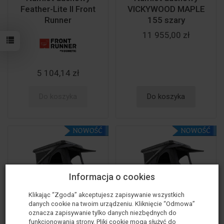
Feather-Lite II Front
VICKYWOOD MAPLE
Runner
155 szary
11 955,00 zł
5 104,14 zł
Do koszyka
Do koszyka
Informacja o cookies
Klikając “Zgoda” akceptujesz zapisywanie wszystkich
danych cookie na twoim urządzeniu. Kliknięcie “Odmowa”
oznacza zapisywanie tylko danych niezbędnych do
funkcjonowania strony. Pliki cookie mogą służyć do